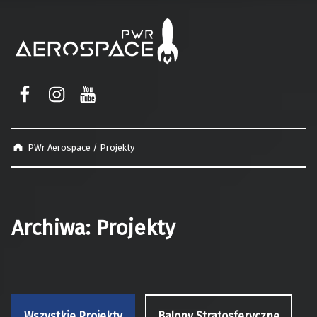
PWr Aerospace
PWr Aerospace on Facebook
PWr Aerospace on Instagram
PWr Aerospace on YouTube
PWr Aerospace
/
Projekty
Archiwa:
Projekty
Wszystkie Projekty
Balony Stratosferyczne