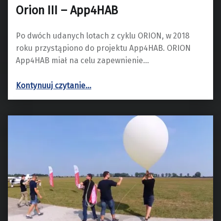
Orion III – App4HAB
Po dwóch udanych lotach z cyklu ORION, w 2018
roku przystąpiono do projektu App4HAB. ORION
App4HAB miał na celu zapewnienie…
“Orion III – App4HAB”
Kontynuuj czytanie
…