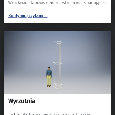
Wrocławiu stanowiskiem rejestrującym „spadające…
“Stacja obserwacyjna PFN”
Kontynuuj czytanie
…
Wyrzutnia
Jest to platforma umożliwiająca starty rakiet.