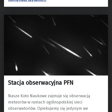
Stacja obserwacyjna PFN
Nasze Koło Naukowe zajmuje się obserwacją
meteorów w ramach ogólnopolskiej sieci
obserwatoriów. Opiekujemy się jedynym we