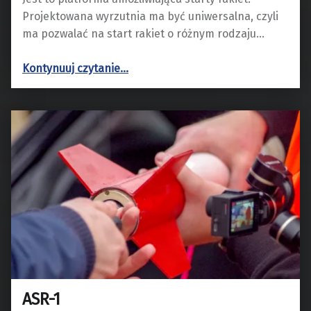
Projektowana wyrzutnia ma być uniwersalna, czyli
ma pozwalać na start rakiet o różnym rodzaju…
“Wyrzutnia”
Kontynuuj czytanie
…
ASR-1