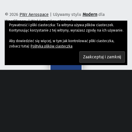
© 2026
PWr Aerospace
|
Używamy stylu
Modern
dla
WordPress
.
|
Wróć na górę strony↑
Prywatność i pliki ciasteczka: Ta witryna używa plików ciasteczek.
PWr Aerospace on Facebook
PWr Aerospace on Instagram
PWr Aerospace on YouTube
Wróć na górę strony↑
Kontynuując korzystanie z tej witryny, wyrażasz zgodę na ich używanie.
Aby dowiedzieć się więcej, w tym jak kontrolować pliki ciasteczka,
zobacz tutaj:
Polityka plików ciasteczka
Menu