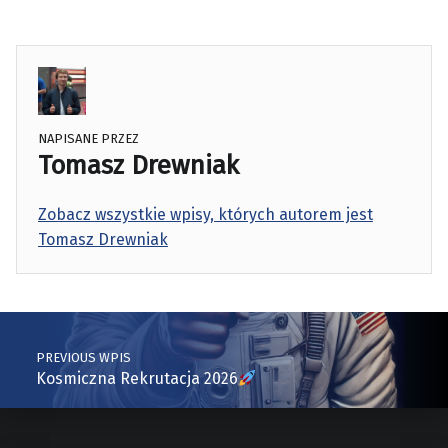
NAPISANE PRZEZ
Tomasz Drewniak
Zobacz wszystkie wpisy, których autorem jest
Tomasz Drewniak
Skip back to main navigation
Post navigation
PREVIOUS WPIS
Kosmiczna Rekrutacja 2026