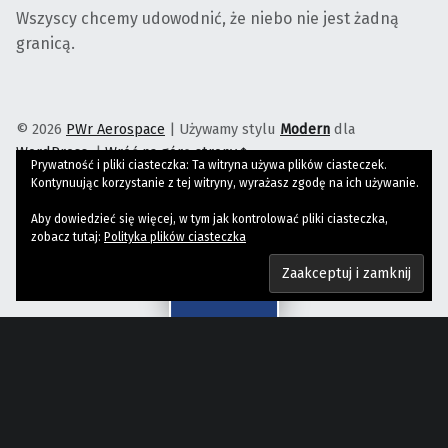
Wszyscy chcemy udowodnić, że niebo nie jest żadną
granicą.
© 2026
PWr Aerospace
|
Używamy stylu
Modern
dla
WordPress
.
|
Wróć na górę strony↑
Prywatność i pliki ciasteczka: Ta witryna używa plików ciasteczek.
PWr Aerospace on Facebook
PWr Aerospace on Instagram
PWr Aerospace on YouTube
Wróć na górę strony↑
Kontynuując korzystanie z tej witryny, wyrażasz zgodę na ich używanie.
Aby dowiedzieć się więcej, w tym jak kontrolować pliki ciasteczka,
zobacz tutaj:
Polityka plików ciasteczka
Menu