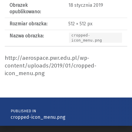
Obrazek
18 stycznia 2019
opublikowano:
Rozmiar obrazka:
512 × 512 px
Nazwa obrazka:
cropped-
icon_menu.png
http://aerospace.pwr.edu.pl/wp-
content/uploads/2019/01/cropped-
icon_menu.png
Skip back to main navigation
Post navigation
PUBLISHED IN
cropped-icon_menu.png