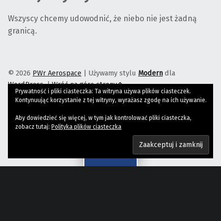
Wszyscy chcemy udowodnić, że niebo nie jest żadną
granicą.
© 2026
PWr Aerospace
|
Używamy stylu
Modern
dla
WordPress
.
|
Wróć na górę strony↑
Prywatność i pliki ciasteczka: Ta witryna używa plików ciasteczek.
PWr Aerospace on Facebook
PWr Aerospace on Instagram
PWr Aerospace on YouTube
Wróć na górę strony↑
Kontynuując korzystanie z tej witryny, wyrażasz zgodę na ich używanie.
Aby dowiedzieć się więcej, w tym jak kontrolować pliki ciasteczka,
zobacz tutaj:
Polityka plików ciasteczka
Menu